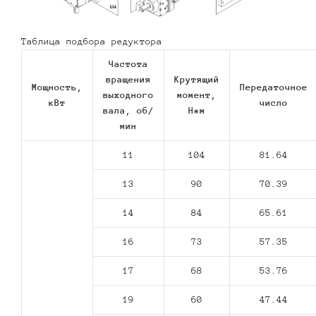
Таблица подбора редуктора
Частота
вращения
Крутящий
Мощность,
Передаточное
выходного
момент,
кВт
число
вала, об/
Н*м
мин
11
104
81.64
13
90
70.39
14
84
65.61
16
73
57.35
17
68
53.76
19
60
47.44