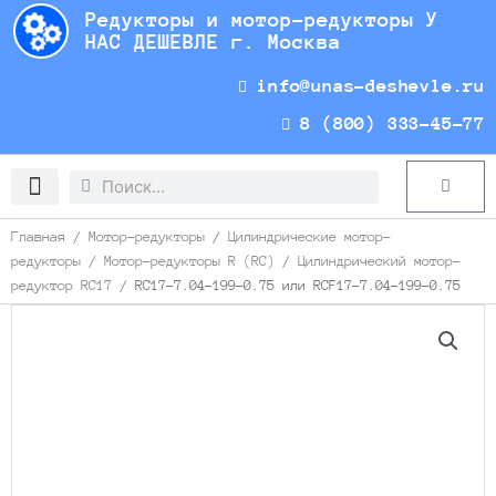
Перейти
Редукторы и мотор-редукторы У
к
НАС ДЕШЕВЛЕ г. Москва
содержимому
info@unas-deshevle.ru
8 (800) 333-45-77
Search
Search
Cart
Доставка и оплата
Главная
/
Мотор-редукторы
/
Цилиндрические мотор-
редукторы
/
Мотор-редукторы R (RC)
/
Цилиндрический мотор-
редуктор RC17
/ RC17-7.04-199-0.75 или RCF17-7.04-199-0.75