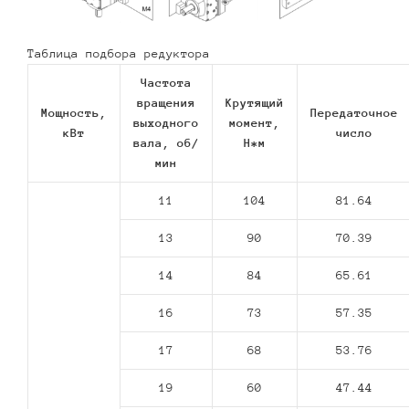
Таблица подбора редуктора
Частота
вращения
Крутящий
Мощность,
Передаточное
выходного
момент,
кВт
число
вала, об/
Н*м
мин
11
104
81.64
13
90
70.39
14
84
65.61
16
73
57.35
17
68
53.76
19
60
47.44