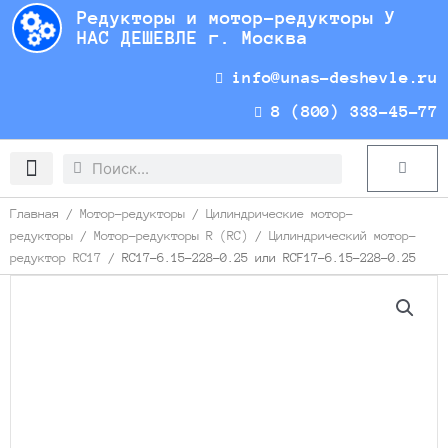
Перейти
Редукторы и мотор-редукторы У
к
НАС ДЕШЕВЛЕ г. Москва
содержимому
info@unas-deshevle.ru
8 (800) 333-45-77
Search
Search
Cart
Доставка и оплата
Главная
/
Мотор-редукторы
/
Цилиндрические мотор-
редукторы
/
Мотор-редукторы R (RC)
/
Цилиндрический мотор-
редуктор RC17
/ RC17-6.15-228-0.25 или RCF17-6.15-228-0.25