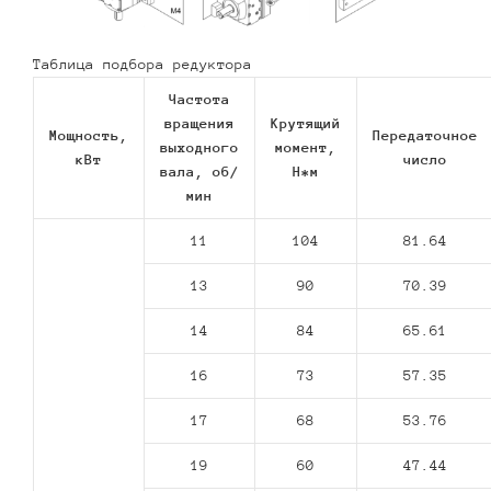
Таблица подбора редуктора
Частота
вращения
Крутящий
Мощность,
Передаточное
выходного
момент,
кВт
число
вала, об/
Н*м
мин
11
104
81.64
13
90
70.39
14
84
65.61
16
73
57.35
17
68
53.76
19
60
47.44