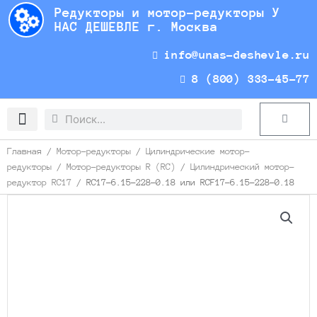
Перейти
Редукторы и мотор-редукторы У
к
НАС ДЕШЕВЛЕ г. Москва
содержимому
info@unas-deshevle.ru
8 (800) 333-45-77
Search
Search
Cart
Доставка и оплата
Главная
/
Мотор-редукторы
/
Цилиндрические мотор-
редукторы
/
Мотор-редукторы R (RC)
/
Цилиндрический мотор-
редуктор RC17
/ RC17-6.15-228-0.18 или RCF17-6.15-228-0.18