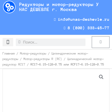
Перейти
Редукторы и мотор-редукторы У
к
НАС ДЕШЕВЛЕ г. Москва
содержимому
info@unas-deshevle.ru
8 (800) 333-45-77
Search
Search
Cart
Доставка и оплата
Главная
/
Мотор-редукторы
/
Цилиндрические мотор-
редукторы
/
Мотор-редукторы R (RC)
/
Цилиндрический мотор-
редуктор RC17
/ RC17-6.15-128-0.75 или RCF17-6.15-128-0.75