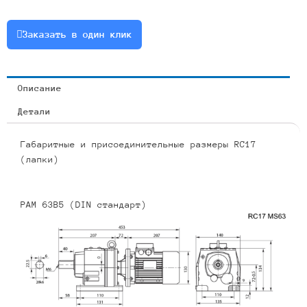
0.75
или
Заказать в один клик
RCF17-
6.15-
128-
Описание
0.75
Детали
Габаритные и присоединительные размеры RC17
(лапки)
PAM 63B5 (DIN стандарт)