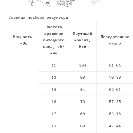
Таблица подбора редуктора
Частота
вращения
Крутящий
Мощность,
Передаточное
выходного
момент,
кВт
число
вала, об/
Н*м
мин
11
104
81.64
13
90
70.39
14
84
65.61
16
73
57.35
17
68
53.76
19
60
47.44