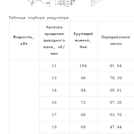
Таблица подбора редуктора
Частота
вращения
Крутящий
Мощность,
Передаточное
выходного
момент,
кВт
число
вала, об/
Н*м
мин
11
104
81.64
13
90
70.39
14
84
65.61
16
73
57.35
17
68
53.76
19
60
47.44