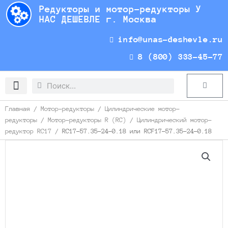
Перейти
Редукторы и мотор-редукторы У
к
НАС ДЕШЕВЛЕ г. Москва
содержимому
info@unas-deshevle.ru
8 (800) 333-45-77
Search
Search
Cart
Доставка и оплата
Главная
/
Мотор-редукторы
/
Цилиндрические мотор-
редукторы
/
Мотор-редукторы R (RC)
/
Цилиндрический мотор-
редуктор RC17
/ RC17-57.35-24-0.18 или RCF17-57.35-24-0.18