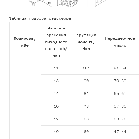
Таблица подбора редуктора
Частота
вращения
Крутящий
Мощность,
Передаточное
выходного
момент,
кВт
число
вала, об/
Н*м
мин
11
104
81.64
13
90
70.39
14
84
65.61
16
73
57.35
17
68
53.76
19
60
47.44