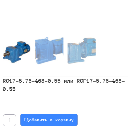
RC17-5.76-468-0.55 или RCF17-5.76-468-
0.55
Количество
товара
RC17-
Добавить в корзину
5.76-
468-