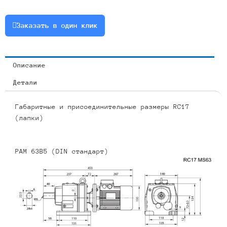
0.55
или
Заказать в один клик
RCF17-
5.76-
468-
Описание
0.55
Детали
Габаритные и присоединительные размеры RC17
(лапки)
PAM 63B5 (DIN стандарт)