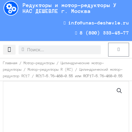
Перейти
Редукторы и мотор-редукторы У
к
НАС ДЕШЕВЛЕ г. Москва
содержимому
info@unas-deshevle.ru
8 (800) 333-45-77
Search
Search
Cart
Доставка и оплата
Главная
/
Мотор-редукторы
/
Цилиндрические мотор-
редукторы
/
Мотор-редукторы R (RC)
/
Цилиндрический мотор-
редуктор RC17
/ RC17-5.76-468-0.55 или RCF17-5.76-468-0.55