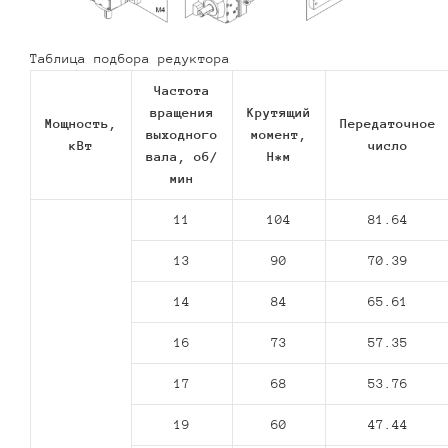
Таблица подбора редуктора
Частота
вращения
Крутящий
Мощность,
Передаточное
выходного
момент,
кВт
число
вала, об/
Н*м
мин
11
104
81.64
13
90
70.39
14
84
65.61
16
73
57.35
17
68
53.76
19
60
47.44