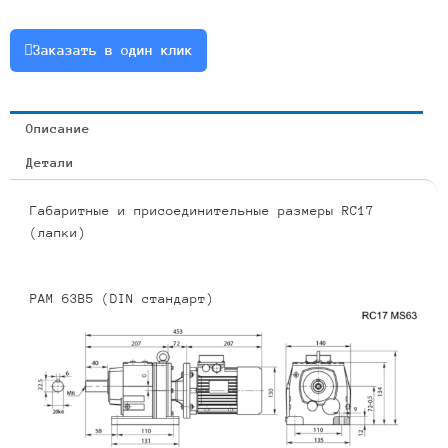
0.55
или
Заказать в один клик
RCF17-
3.83-
366-
Описание
0.55
Детали
Габаритные и присоединительные размеры RC17
(лапки)
PAM 63B5 (DIN стандарт)