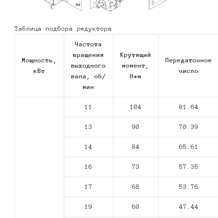
Таблица подбора редуктора
Частота
вращения
Крутящий
Мощность,
Передаточное
выходного
момент,
кВт
число
вала, об/
Н*м
мин
11
104
81.64
13
90
70.39
14
84
65.61
16
73
57.35
17
68
53.76
19
60
47.44