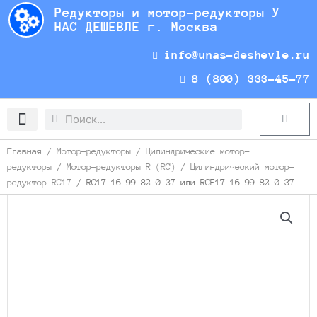
Перейти
Редукторы и мотор-редукторы У
к
НАС ДЕШЕВЛЕ г. Москва
содержимому
info@unas-deshevle.ru
8 (800) 333-45-77
Search
Search
Cart
Доставка и оплата
Главная
/
Мотор-редукторы
/
Цилиндрические мотор-
редукторы
/
Мотор-редукторы R (RC)
/
Цилиндрический мотор-
редуктор RC17
/ RC17-16.99-82-0.37 или RCF17-16.99-82-0.37