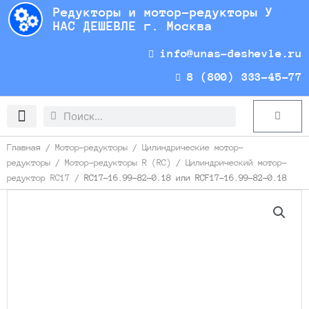
Перейти
Редукторы и мотор-редукторы У
к
НАС ДЕШЕВЛЕ г. Москва
содержимому
info@unas-deshevle.ru
8 (800) 333-45-77
Search
Search
Cart
Доставка и оплата
Главная
/
Мотор-редукторы
/
Цилиндрические мотор-
редукторы
/
Мотор-редукторы R (RC)
/
Цилиндрический мотор-
редуктор RC17
/ RC17-16.99-82-0.18 или RCF17-16.99-82-0.18