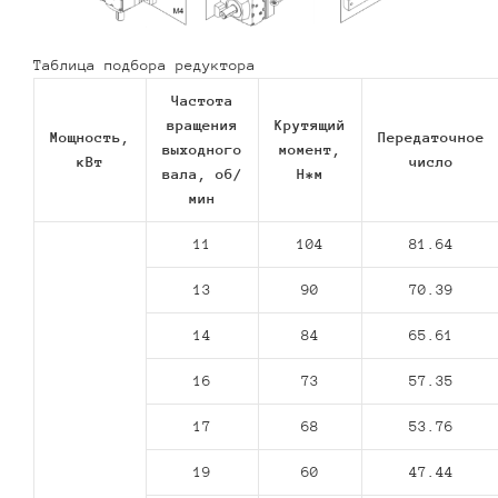
Таблица подбора редуктора
Частота
вращения
Крутящий
Мощность,
Передаточное
выходного
момент,
кВт
число
вала, об/
Н*м
мин
11
104
81.64
13
90
70.39
14
84
65.61
16
73
57.35
17
68
53.76
19
60
47.44