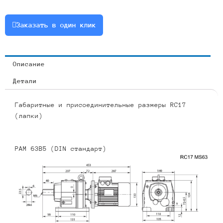
1.1
или
Заказать в один клик
RCF17-
16.99-
159-
Описание
1.1
Детали
Габаритные и присоединительные размеры RC17
(лапки)
PAM 63B5 (DIN стандарт)