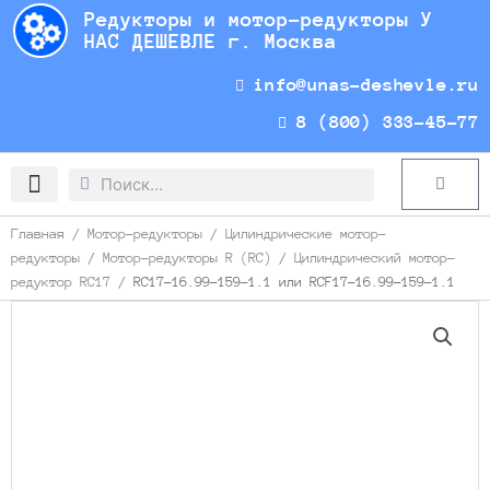
Перейти
Редукторы и мотор-редукторы У
к
НАС ДЕШЕВЛЕ г. Москва
содержимому
info@unas-deshevle.ru
8 (800) 333-45-77
Search
Search
Cart
Доставка и оплата
Главная
/
Мотор-редукторы
/
Цилиндрические мотор-
редукторы
/
Мотор-редукторы R (RC)
/
Цилиндрический мотор-
редуктор RC17
/ RC17-16.99-159-1.1 или RCF17-16.99-159-1.1