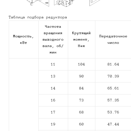
Таблица подбора редуктора
Частота
вращения
Крутящий
Мощность,
Передаточное
выходного
момент,
кВт
число
вала, об/
Н*м
мин
11
104
81.64
13
90
70.39
14
84
65.61
16
73
57.35
17
68
53.76
19
60
47.44