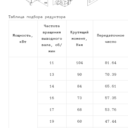
Таблица подбора редуктора
Частота
вращения
Крутящий
Мощность,
Передаточное
выходного
момент,
кВт
число
вала, об/
Н*м
мин
11
104
81.64
13
90
70.39
14
84
65.61
16
73
57.35
17
68
53.76
19
60
47.44