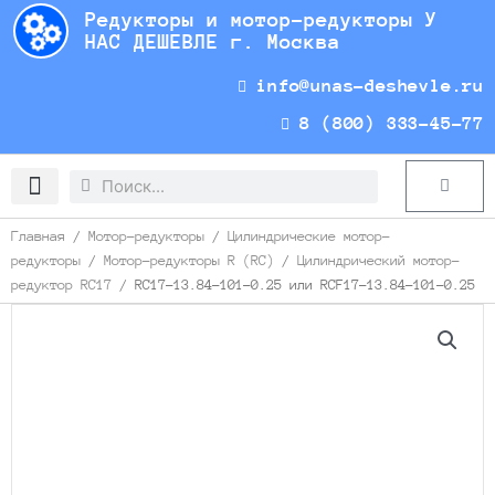
Перейти
Редукторы и мотор-редукторы У
к
НАС ДЕШЕВЛЕ г. Москва
содержимому
info@unas-deshevle.ru
8 (800) 333-45-77
Search
Search
Cart
Доставка и оплата
Главная
/
Мотор-редукторы
/
Цилиндрические мотор-
редукторы
/
Мотор-редукторы R (RC)
/
Цилиндрический мотор-
редуктор RC17
/ RC17-13.84-101-0.25 или RCF17-13.84-101-0.25