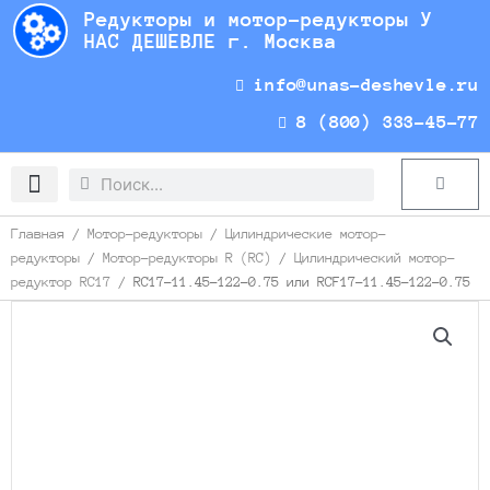
Перейти
Редукторы и мотор-редукторы У
к
НАС ДЕШЕВЛЕ г. Москва
содержимому
info@unas-deshevle.ru
8 (800) 333-45-77
Search
Search
Cart
Доставка и оплата
Главная
/
Мотор-редукторы
/
Цилиндрические мотор-
редукторы
/
Мотор-редукторы R (RC)
/
Цилиндрический мотор-
редуктор RC17
/ RC17-11.45-122-0.75 или RCF17-11.45-122-0.75