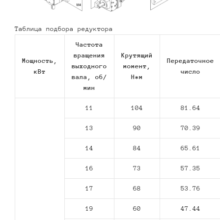
Таблица подбора редуктора
Частота
вращения
Крутящий
Мощность,
Передаточное
выходного
момент,
кВт
число
вала, об/
Н*м
мин
11
104
81.64
13
90
70.39
14
84
65.61
16
73
57.35
17
68
53.76
19
60
47.44