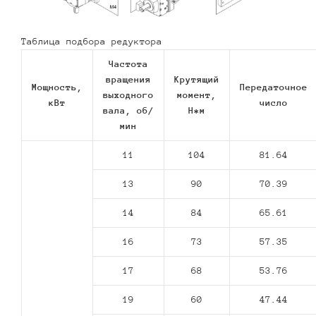
Таблица подбора редуктора
Частота
вращения
Крутящий
Мощность,
Передаточное
выходного
момент,
кВт
число
вала, об/
Н*м
мин
11
104
81.64
13
90
70.39
14
84
65.61
16
73
57.35
17
68
53.76
19
60
47.44