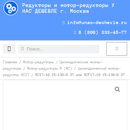
Перейти
Редукторы и мотор-редукторы У
к
НАС ДЕШЕВЛЕ г. Москва
содержимому
info@unas-deshevle.ru
8 (800) 333-45-77
Search
Search
Cart
Доставка и оплата
Главная
/
Мотор-редукторы
/
Цилиндрические мотор-
редукторы
/
Мотор-редукторы R (RC)
/
Цилиндрический мотор-
редуктор RC17
/ RC17-10.15-138-0.37 или RCF17-10.15-138-0.37