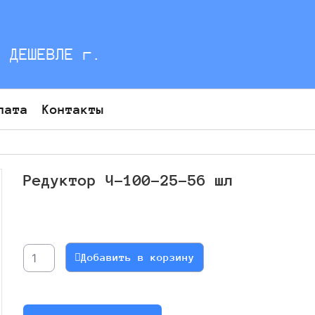
С ДЕШЕВЛЕ г.
лата
Контакты
Редуктор Ч-100-25-56 шл
Количество
товара
Редуктор
Добавить в корзину
Ч-100-
25-
56