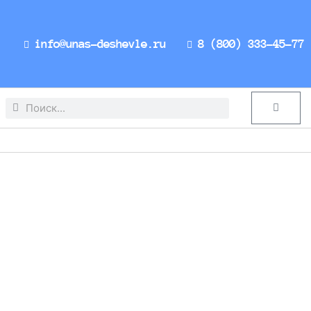
info@unas-deshevle.ru
8 (800) 333-45-77
Search
Search
Cart