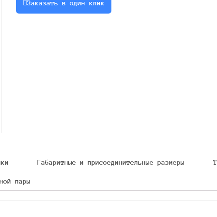
Заказать в один клик
шл
ики
Габаритные и присоединительные размеры
Т
ной пары