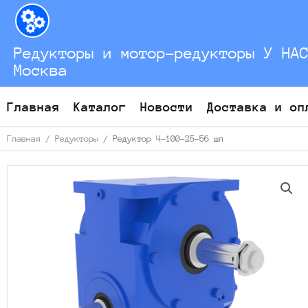
Перейти
к
содержимому
Редукторы и мотор-редукторы У НА
Москва
Главная
Каталог
Новости
Доставка и оп
Главная
/
Редукторы
/ Редуктор Ч-100-25-56 шл