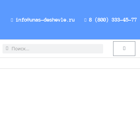
info@unas-deshevle.ru
8 (800) 333-45-77
Search
Search
Cart