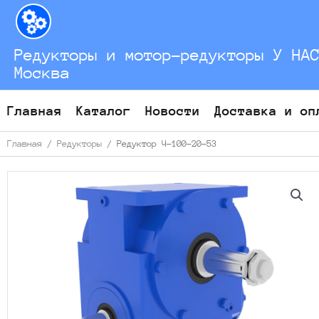
Перейти
к
содержимому
Редукторы и мотор-редукторы У НА
Москва
Главная
Каталог
Новости
Доставка и оп
Главная
/
Редукторы
/ Редуктор Ч-100-20-53