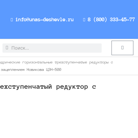
info@unas-deshevle.ru
8 (800) 333-45-77
Search
Search
Cart
ндрические горизонтальные трехступенчатые редукторы с
 зацеплением Новикова Ц3Н-500
рехступенчатый редуктор с