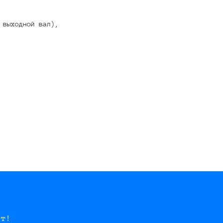
 выходной вал),
ут!