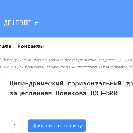
С ДЕШЕВЛЕ г.
лата
Контакты
/
Цилиндрические горизонтальные трёхступенчатые редукторы
/
Цили
Н-500
/ Цилиндрический горизонтальный трехступенчатый редуктор с
Цилиндрический горизонтальный т
зацеплением Новикова Ц3Н-500
Количество
товара
Цилиндрический
Добавить в корзину
горизонтальный