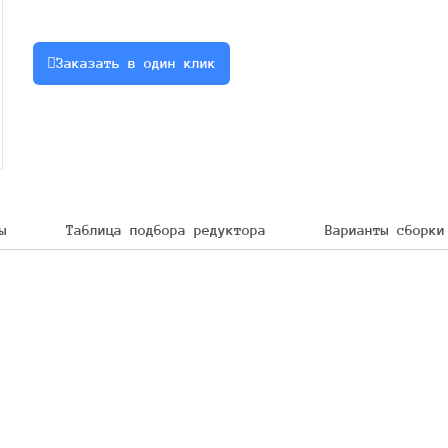
трехступенчатый
редуктор
Заказать в один клик
с
зацеплением
Новикова
Ц3Н-500
ы
Таблица подбора редуктора
Варианты сборки